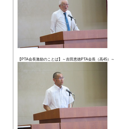
【PTA会長激励のことば】～吉田恵徳PTA会長（高45）～