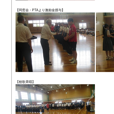
【同窓会・PTAより激励金授与】
【校歌斉唱】