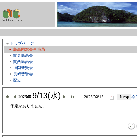
トップページ
島高同窓会事務局
関東島高会
関西島高会
福岡普賢会
長崎普賢会
歴史
9/13(水)
2023年
今
予定がありません。