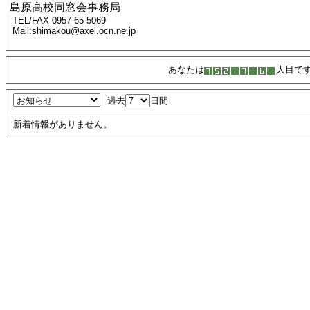
島原高校同窓会事務局
TEL/FAX 0957-65-5069
Mail:shimakou@axel.ocn.ne.jp
あなたは
人目で
過去
日間
新着情報がありません。