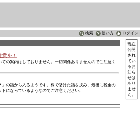
検索
使い方
ログイン
現在
公開
注意を！
され
てい
いての案内はしておりません。一切関係ありませんのでご注意く
るお
知ら
せは
あり
？」の話から入るようです。株で儲けた話を挟み、最後に税金の
ませ
ットになっているようなので
ご注意ください。
ん。