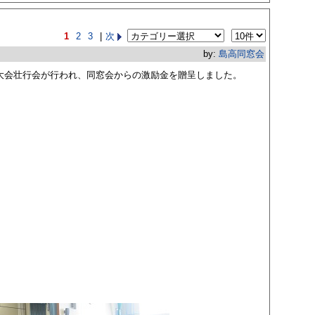
1
2
3
|
次
by:
島高同窓会
国大会壮行会が行われ、同窓会からの激励金を贈呈しました。