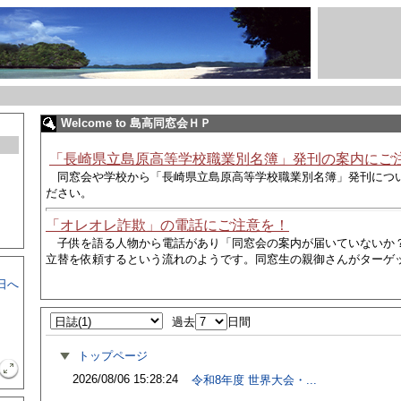
Welcome to 島高同窓会ＨＰ
「長崎県立島原高等学校職業別名簿」発刊の案内にご
同窓会や学校から
「長崎県立島原高等学校職業別名簿」発刊につ
ださい。
「オレオレ詐欺」の電話にご注意を！
子供を語る人物から電話があり
「同窓会の案内が届いていないか
立替を依頼するという流れのようです。同窓生の親御さんがターゲ
日へ
過去
日間
トップページ
2026/08/06 15:28:24
令和8年度 世界大会・...