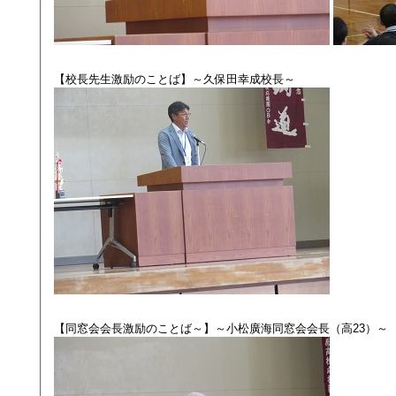
【校長先生激励のことば】～久保田幸成校長～
【同窓会会長激励のことば～】～小松廣海同窓会会長（高23）～