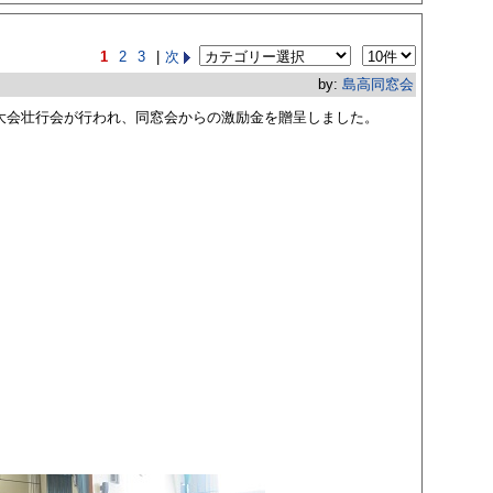
1
2
3
|
次
by:
島高同窓会
国大会壮行会が行われ、同窓会からの激励金を贈呈しました。