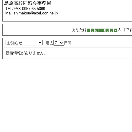
島原高校同窓会事務局
TEL/FAX 0957-65-5069
Mail:shimakou@axel.ocn.ne.jp
あなたは
人目で
過去
日間
新着情報がありません。