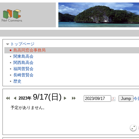
トップページ
島高同窓会事務局
関東島高会
関西島高会
福岡普賢会
長崎普賢会
歴史
9/17(日)
2023年
今
予定がありません。