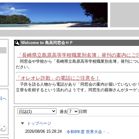
Welcome to 島高同窓会ＨＰ
「長崎県立島原高等学校職業別名簿」発刊の案内にご
同窓会や学校から
「長崎県立島原高等学校職業別名簿」発刊につ
ださい。
「オレオレ詐欺」の電話にご注意を！
子供を語る人物から電話があり
「同窓会の案内が届いていないか
立替を依頼するという流れのようです。同窓生の親御さんがターゲ
日へ
過去
日間
トップページ
2026/08/06 15:28:24
令和8年度 世界大会・...