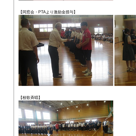
【同窓会・PTAより激励金授与】
【校歌斉唱】