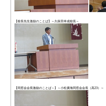
【校長先生激励のことば】～久保田幸成校長～
【同窓会会長激励のことば～】～小松廣海同窓会会長（高23）～