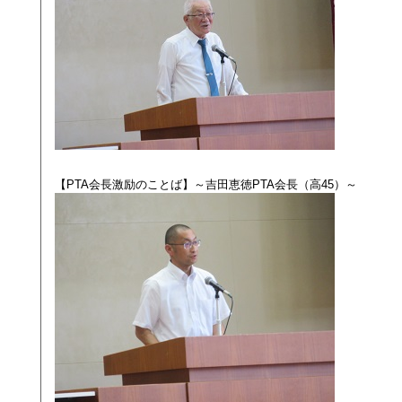
【PTA会長激励のことば】～吉田恵徳PTA会長（高45）～