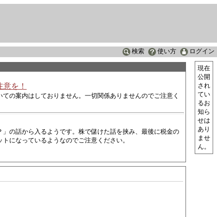
検索
使い方
ログイン
現在
公開
注意を！
され
てい
いての案内はしておりません。一切関係ありませんのでご注意く
るお
知ら
せは
あり
？」の話から入るようです。株で儲けた話を挟み、最後に税金の
ませ
ットになっているようなので
ご注意ください。
ん。