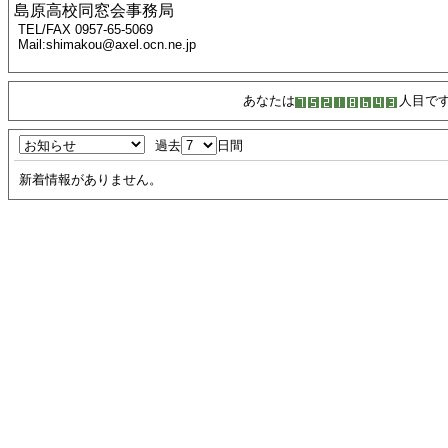
島原高校同窓会事務局
TEL/FAX 0957-65-5069
Mail:shimakou@axel.ocn.ne.jp
あなたは
人目で
過去
日間
新着情報がありません。