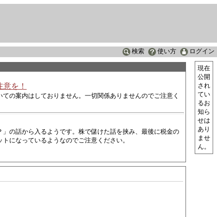
検索
使い方
ログイン
現在
公開
注意を！
され
てい
いての案内はしておりません。一切関係ありませんのでご注意く
るお
知ら
せは
あり
？」の話から入るようです。株で儲けた話を挟み、最後に税金の
ませ
ットになっているようなので
ご注意ください。
ん。