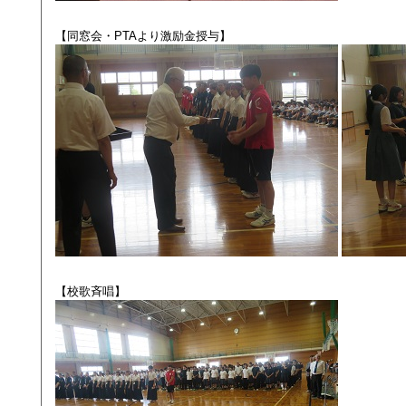
【同窓会・PTAより激励金授与】
【校歌斉唱】