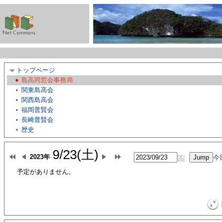
トップページ
島高同窓会事務局
関東島高会
関西島高会
福岡普賢会
長崎普賢会
歴史
9/23(土)
2023年
今
予定がありません。