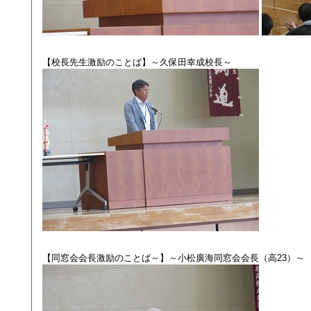
【校長先生激励のことば】～久保田幸成校長～
【同窓会会長激励のことば～】～小松廣海同窓会会長（高23）～