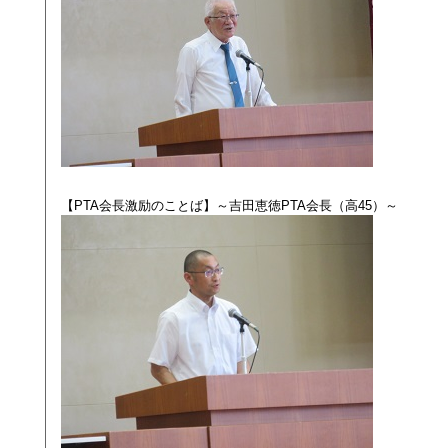
【PTA会長激励のことば】～吉田恵徳PTA会長（高45）～