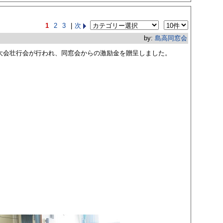
1
2
3
|
次
by:
島高同窓会
国大会壮行会が行われ、同窓会からの激励金を贈呈しました。