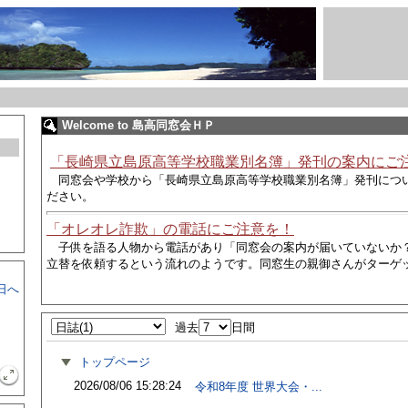
Welcome to 島高同窓会ＨＰ
「長崎県立島原高等学校職業別名簿」発刊の案内にご
同窓会や学校から
「長崎県立島原高等学校職業別名簿」発刊につ
ださい。
「オレオレ詐欺」の電話にご注意を！
子供を語る人物から電話があり
「同窓会の案内が届いていないか
立替を依頼するという流れのようです。同窓生の親御さんがターゲ
日へ
過去
日間
トップページ
2026/08/06 15:28:24
令和8年度 世界大会・...