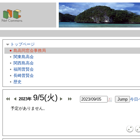
トップページ
島高同窓会事務局
関東島高会
関西島高会
福岡普賢会
長崎普賢会
歴史
9/5(火)
2023年
今日
予定がありません。