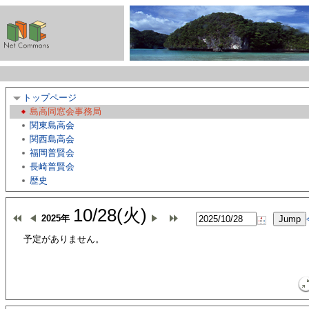
トップページ
島高同窓会事務局
関東島高会
関西島高会
福岡普賢会
長崎普賢会
歴史
10/28(火)
2025年
予定がありません。