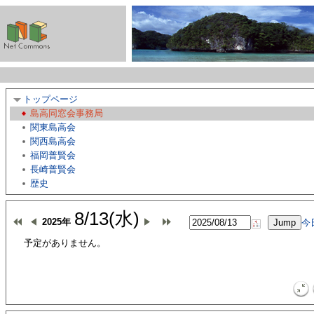
トップページ
島高同窓会事務局
関東島高会
関西島高会
福岡普賢会
長崎普賢会
歴史
8/13(水)
2025年
今
予定がありません。