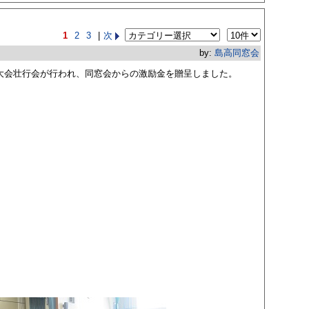
1
2
3
|
次
by:
島高同窓会
国大会壮行会が行われ、同窓会からの激励金を贈呈しました。