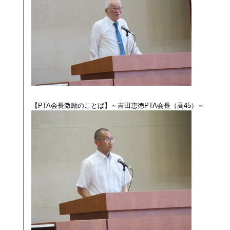
【PTA会長激励のことば】～吉田恵徳PTA会長（高45）～