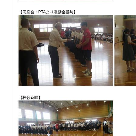
【同窓会・PTAより激励金授与】
【校歌斉唱】