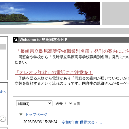
Welcome to 島高同窓会ＨＰ
「長崎県立島原高等学校職業別名簿」発刊の案内にご
同窓会や学校から
「長崎県立島原高等学校職業別名簿」発刊につ
ださい。
「オレオレ詐欺」の電話にご注意を！
子供を語る人物から電話があり
「同窓会の案内が届いていないか
立替を依頼するという流れのようです。同窓生の親御さんがターゲ
日へ
過去
日間
トップページ
2026/08/06 15:28:24
令和8年度 世界大会・...