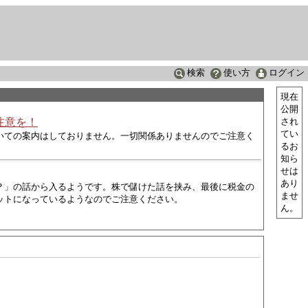
検索
使い方
ログイン
現在
公開
注意を！
され
てい
いての案内はしておりません。一切関係ありませんのでご注意く
るお
知ら
せは
あり
？」の話から入るようです。株で儲けた話を挟み、最後に税金の
ませ
ットになっているようなので
ご注意ください。
ん。