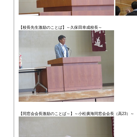
【校長先生激励のことば】～久保田幸成校長～
【同窓会会長激励のことば～】～小松廣海同窓会会長（高23）～