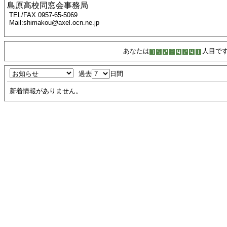
島原高校同窓会事務局
TEL/FAX 0957-65-5069
Mail:shimakou@axel.ocn.ne.jp
あなたは
人目で
過去
日間
新着情報がありません。