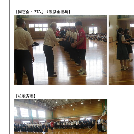
【同窓会・PTAより激励金授与】
【校歌斉唱】