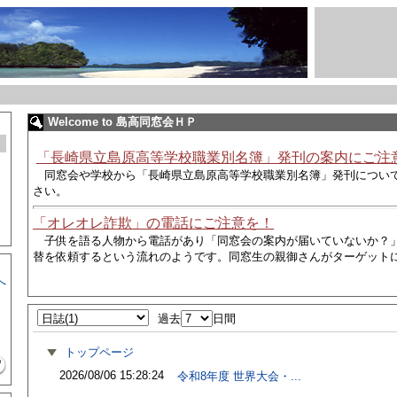
Welcome to 島高同窓会ＨＰ
「長崎県立島原高等学校職業別名簿」発刊の案内にご注
同窓会や学校から
「長崎県立島原高等学校職業別名簿」発刊につい
さい。
「オレオレ詐欺」の電話にご注意を！
子供を語る人物から電話があり
「同窓会の案内が届いていないか？
替を依頼するという流れのようです。同窓生の親御さんがターゲット
へ
過去
日間
トップページ
2026/08/06 15:28:24
令和8年度 世界大会・...