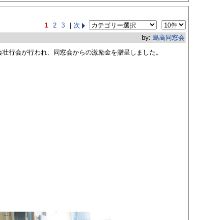
1
2
3
|
次
by:
島高同窓会
大会壮行会が行われ、同窓会からの激励金を贈呈しました。