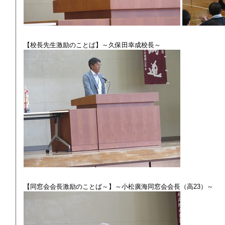
【校長先生激励のことば】～久保田幸成校長～
【同窓会会長激励のことば～】～小松廣海同窓会会長（高23）～