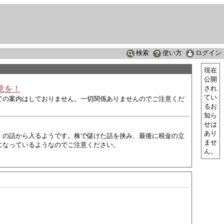
検索
使い方
ログイン
現在
公開
意を！
され
てい
ての案内はしておりません。一切関係ありませんのでご注意くだ
るお
知ら
せは
あり
」の話から入るようです。株で儲けた話を挟み、最後に税金の立
ませ
になっているようなので
ご注意ください。
ん。