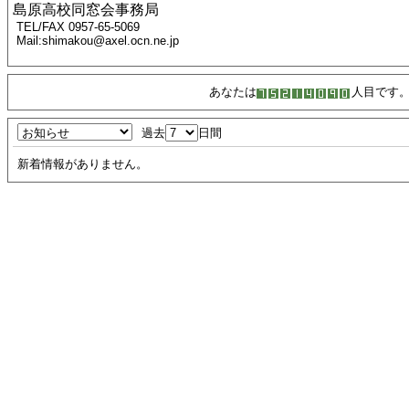
島原高校同窓会事務局
TEL/FAX 0957-65-5069
Mail:shimakou@axel.ocn.ne.jp
あなたは
人目です
過去
日間
新着情報がありません。