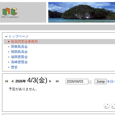
トップページ
島高同窓会事務局
関東島高会
関西島高会
福岡普賢会
長崎普賢会
歴史
4/3(金)
2026年
今日
予定がありません。