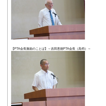
【PTA会長激励のことば】～吉田恵徳PTA会長（高45）～