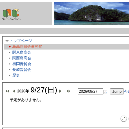
トップページ
島高同窓会事務局
関東島高会
関西島高会
福岡普賢会
長崎普賢会
歴史
9/27(日)
2026年
今
予定がありません。