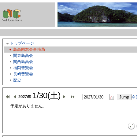
トップページ
島高同窓会事務局
関東島高会
関西島高会
福岡普賢会
長崎普賢会
歴史
1/30(土)
2027年
今
予定がありません。