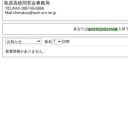
島原高校同窓会事務局
TEL/FAX 0957-65-5069
Mail:shimakou@axel.ocn.ne.jp
あなたは
人目
過去
日間
新着情報がありません。