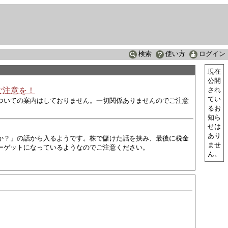
検索
使い方
ログイン
現在
公開
ご注意を！
され
てい
ついての案内はしておりません。一切関係ありませんのでご注意
るお
知ら
せは
あり
か？」の話から入るようです。株で儲けた話を挟み、最後に税金
ませ
ーゲットになっているようなので
ご注意ください。
ん。