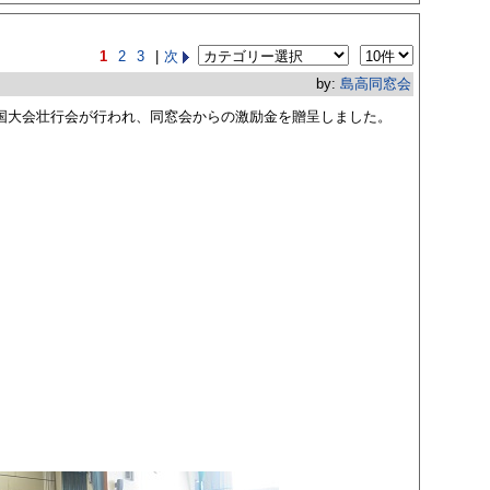
1
2
3
|
次
by:
島高同窓会
全国大会壮行会が行われ、同窓会からの激励金を贈呈しました。