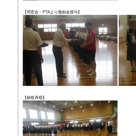
【同窓会・PTAより激励金授与】
【校歌斉唱】