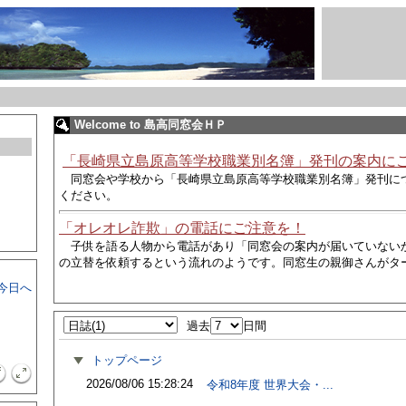
Welcome to 島高同窓会ＨＰ
「長崎県立島原高等学校職業別名簿」発刊の案内に
同窓会や学校から
「長崎県立島原高等学校職業別名簿」発刊に
ください。
「オレオレ詐欺」の電話にご注意を！
子供を語る人物から電話があり
「同窓会の案内が届いていない
の立替を依頼するという流れのようです。同窓生の親御さんがタ
今日へ
過去
日間
トップページ
2026/08/06 15:28:24
令和8年度 世界大会・...