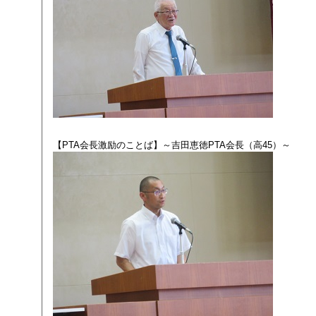
【PTA会長激励のことば】～吉田恵徳PTA会長（高45）～