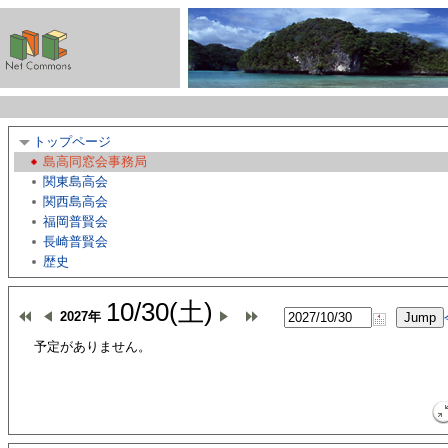
トップページ
島高同窓会事務局
関東島高会
関西島高会
福岡普賢会
長崎普賢会
歴史
10/30(土)
2027年
予定がありません。