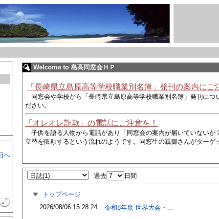
Welcome to 島高同窓会ＨＰ
「長崎県立島原高等学校職業別名簿」発刊の案内にご
同窓会や学校から
「長崎県立島原高等学校職業別名簿」発刊につ
ださい。
「オレオレ詐欺」の電話にご注意を！
子供を語る人物から電話があり
「同窓会の案内が届いていないか
立替を依頼するという流れのようです。同窓生の親御さんがターゲ
日へ
過去
日間
トップページ
2026/08/06 15:28:24
令和8年度 世界大会・...