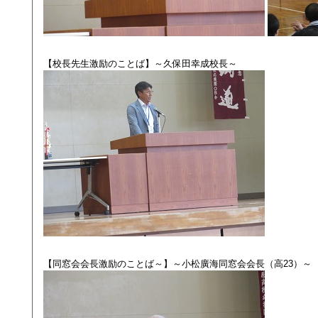
【校長先生激励のことば】～久保田幸成校長～
【同窓会会長激励のことば～】～小松廣海同窓会会長（高23）～