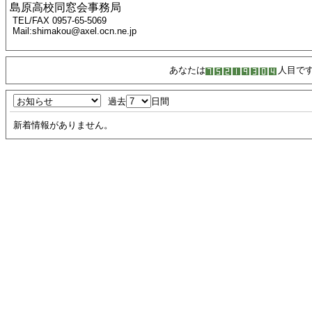
島原高校同窓会事務局
TEL/FAX 0957-65-5069
Mail:shimakou@axel.ocn.ne.jp
あなたは
人目で
過去
日間
新着情報がありません。