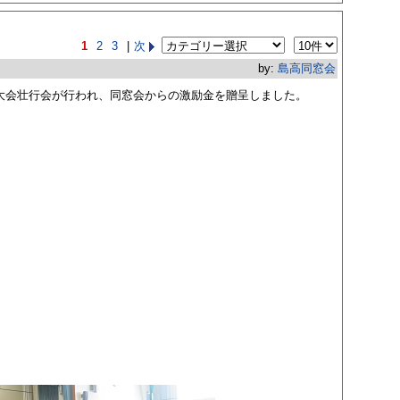
1
2
3
|
次
by:
島高同窓会
国大会壮行会が行われ、同窓会からの激励金を贈呈しました。