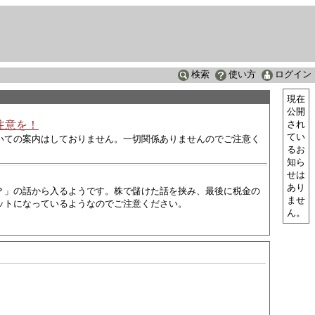
検索
使い方
ログイン
現在
公開
注意を！
され
てい
いての案内はしておりません。一切関係ありませんのでご注意く
るお
知ら
せは
あり
？」の話から入るようです。株で儲けた話を挟み、最後に税金の
ませ
ットになっているようなので
ご注意ください。
ん。