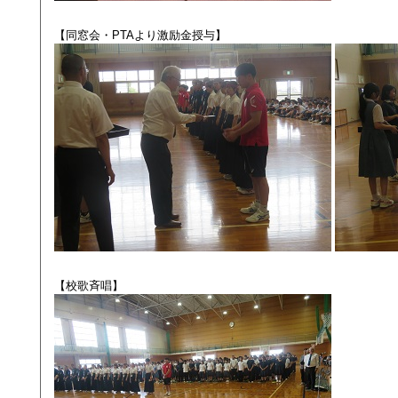
【同窓会・PTAより激励金授与】
【校歌斉唱】