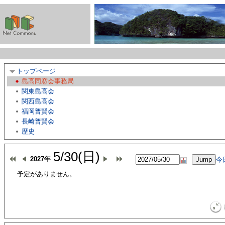
トップページ
島高同窓会事務局
関東島高会
関西島高会
福岡普賢会
長崎普賢会
歴史
5/30(日)
2027年
今
予定がありません。