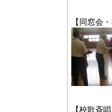
【同窓会・
【校歌斉唱