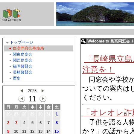
Welcome to 島高同窓会
トップページ
島高同窓会事務局
関東島高会
「長崎県立島
関西島高会
福岡普賢会
注意を！
長崎普賢会
同窓会や学校
歴史
ついての案内は
2025
ください。
11
日
月
火
水
木
金
土
「オレオレ詐
26
27
28
29
30
31
1
子供を語る人物
2
3
4
5
6
7
8
か？」の話から
9
10
11
12
13
14
15