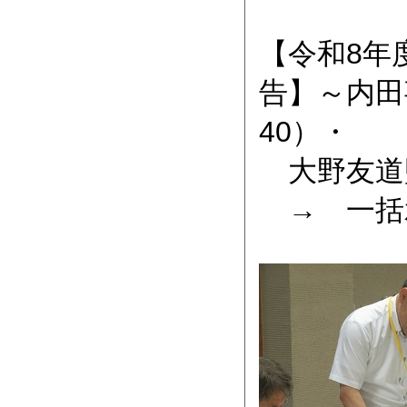
【令和8年
告】～内田
40）・
大野友道監
→ 一括