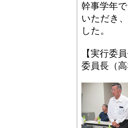
幹事学年で
いただき、
した。
【実行委員
委員長（高