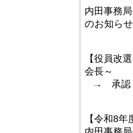
内田事務局
のお知ら
【役員改選
会長～
→ 承認
【令和8年
内田事務局