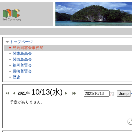
トップページ
島高同窓会事務局
関東島高会
関西島高会
福岡普賢会
長崎普賢会
歴史
10/13(水)
2021年
予定がありません。