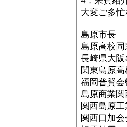
4．来賓紹
大変ご多忙
島原市長
島原高校同
長崎県大阪
関東島原高
福岡普賢会
島原商業関
関西島原工
関西口加会