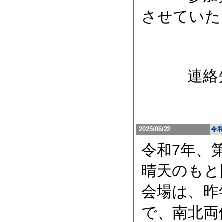
させていた
学生はご
連絡先 事務局
中野小津枝
2025/06/22
令
令和7年、第
晴天のもと
会場は、昨
で、南北両