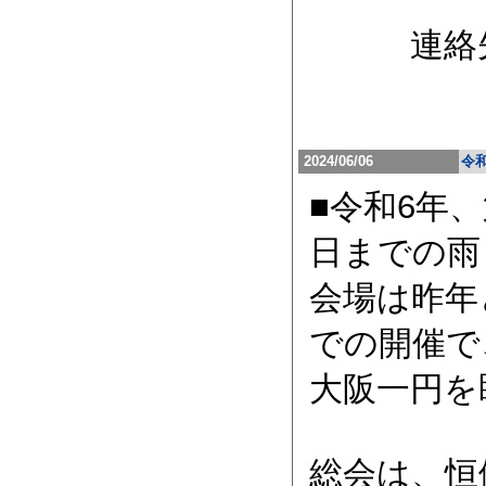
連絡先 事務局
中野小津
2024/06/06
令
■令和6年、
日までの雨
会場は昨年
での開催で
大阪一円を
総会は、恒