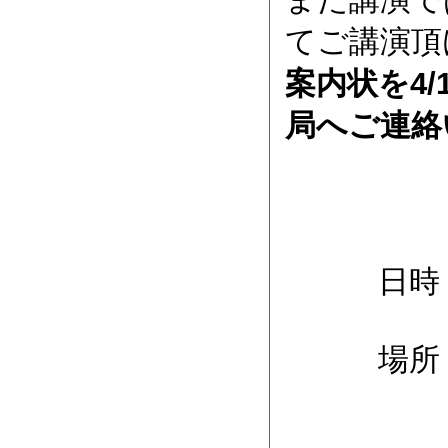
てご講演頂
案内状を4
局へご連絡
日時 令和
場所 K
〒540-