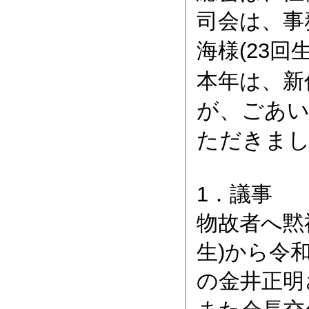
司会は、事
海様(23回
本年は、新
が、ごあ
ただきま
1．議事
物故者へ黙
生)から令
の金井正明