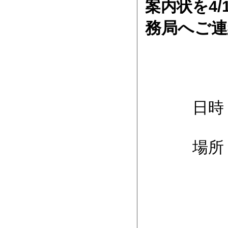
案内状を4
務局へご連
日時 令和
場所 K
〒540-
アクセ