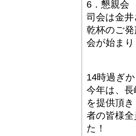
6．懇親会
司会は金井さ
乾杯のご発
会が始まり
14時過ぎ
今年は、長
を提供頂き
者の皆様全
た！