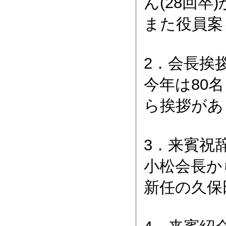
ん(28回
また役員案
2．会長挨
今年は80
ら挨拶があ
3．来賓祝
小松会長か
新任の久保