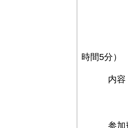
アクセ
ま
地下鉄
中央労
時間5分）
内容 
（２）
（３
参加費 1