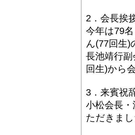
2．会長挨
今年は79
ん(77回
長池靖行副
回生)から
3．来賓祝
小松会長・
ただきまし