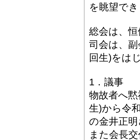
を眺望でき
総会は、恒
司会は、副
回生)をは
1．議事
物故者へ黙
生)から令
の金井正明
また会長交