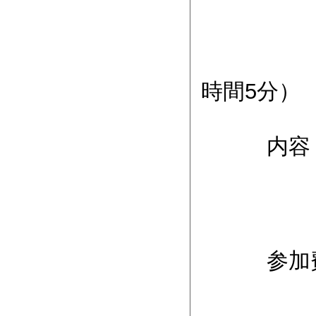
ま
地下鉄
中央労
時間5分）
内容 
（２）
（３
参加費 1
学生