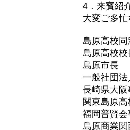
4．来賓紹
大変ご多忙
島原高
島原高校校
島
一般社団法
長崎県
関東島原
福岡普
島原商業