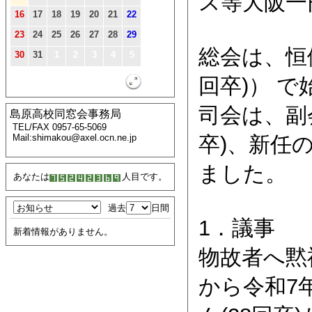
ス等大阪一
16
17
18
19
20
21
22
23
24
25
26
27
28
29
総会は、恒
30
31
1
2
3
4
5
回卒)） 
司会は、副
島原高校同窓会事務局
TEL/FAX 0957-65-5069
卒)、新任
Mail:shimakou@axel.ocn.ne.jp
ました。
あなたは
人目です。
過去
日間
1．議事
新着情報がありません。
物故者へ黙
から令和7