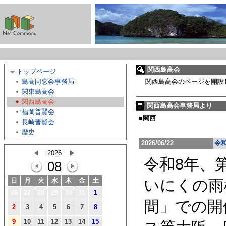
関西島高会
トップページ
関西島高会のページを開設
島高同窓会事務局
関東島高会
関西島高会
関西島高会事務局より
福岡普賢会
■関西
長崎普賢会
歴史
2026/06/22
令
2026
令和8年、第
08
いにくの雨
日
月
火
水
木
金
土
26
27
28
29
30
31
1
間」での開
2
3
4
5
6
7
8
9
10
11
12
13
14
15