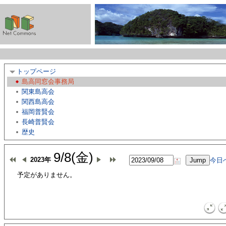
トップページ
島高同窓会事務局
関東島高会
関西島高会
福岡普賢会
長崎普賢会
歴史
9/8(金)
2023年
今日
予定がありません。