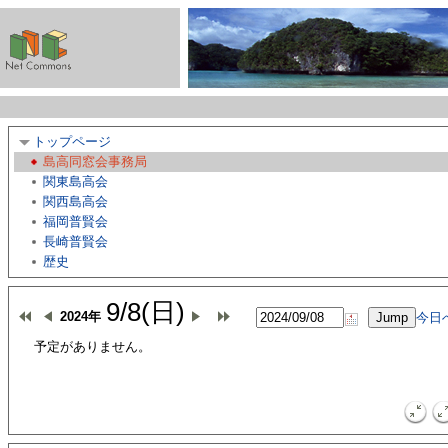
トップページ
島高同窓会事務局
関東島高会
関西島高会
福岡普賢会
長崎普賢会
歴史
9/8(日)
2024年
今日
予定がありません。