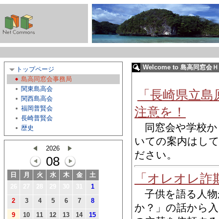
Welcome to 島高同窓会
トップページ
島高同窓会事務局
関東島高会
「長崎県立島
関西島高会
注意を！
福岡普賢会
長崎普賢会
同窓会や学校か
歴史
いての案内はし
2026
ださい。
08
「オレオレ詐
日
月
火
水
木
金
土
26
27
28
29
30
31
1
子供を語る人物
2
3
4
5
6
7
8
か？」の話から入
9
10
11
12
13
14
15