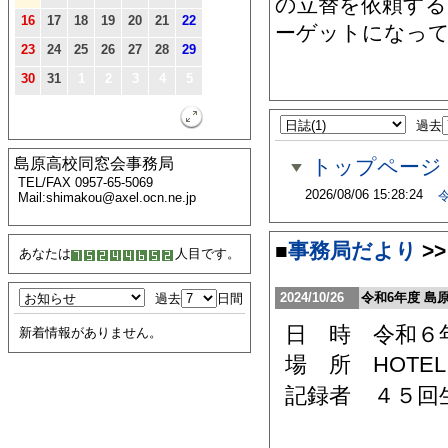
の立替を依頼する
16
17
18
19
20
21
22
ーゲットになっ
23
24
25
26
27
28
29
30
31
1
2
3
4
5
過去
トップページ
島原高校同窓会事務局
TEL/FAX 0957-65-5069
2026/08/06 15:28:24
令
Mail:shimakou@axel.ocn.ne.jp
■
事務局だより
>>
あなたは
人目です。
2024/10/26
令和6年度 島
過去
日間
日 時 令和６
新着情報がありません。
場 所 HOTE
記録者 ４５回