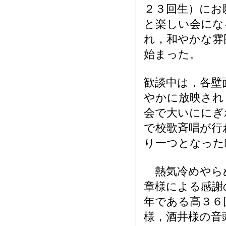
２３回生）にお
と楽しい会にな
れ，和やかな雰
始まった。
歓談中は，各壁
やかに放映され
会で大いににぎ
で校歌斉唱が行
り一つとなった
熱気冷めやらぬ
章様による感謝
年である高３６
様，酒井様の音