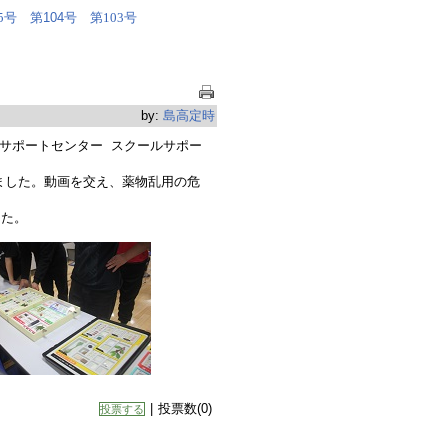
第104号
第103号
5号
by:
島高定時
年サポートセンター スクールサポー
ました。動画を交え、薬物乱用の危
した。
|
投票数(0)
投票する