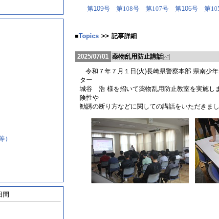
第109号
第106号
第108号
第107号
第10
■
Topics
>>
記事詳細
2025/07/01
薬物乱用防止講話
令和７年７月１日(火)長崎県警察本部 県南少
ター
城谷 浩 様を招いて薬物乱用防止教室を実施し
険性や
勧誘
の断り
方などに関して
の講話をいただきま
等）
日間