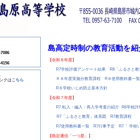
島高定時制の教育活動を紹
-7086
【令和８
年度】
-4156
R7学校評価アンケート結果
R8「ふるさと
！
Ｒ８年度実施分教育課程
R８使用教科書一覧
ンクは
こちら
R８学校いじめ防止基本方針
【令和７
年度】
R7 転入・編入・再入学考査の紹介
R6学校
R7「ふるさと教育」体系図
R7教育課程
R7使用教科書一覧
R7行事予定
R7「 学
【島定通信「一つ星」】