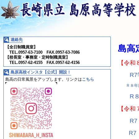
連絡先
島高
【全日制職員室】
TEL.0957-63-7100 FAX.0957-63-7086
【校長室・事務室・定時制職員室】
【令和
TEL.0957-62-4155 FAX.0957-62-4156
島原高校インスタ【公式】開設！
R
島高の日常風景をアップします。
リンクは
こちら
Ｒ８年
R
【令和
R
R