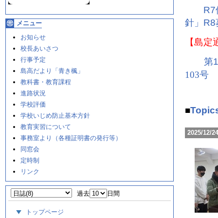
R
針」
R
メニュー
お知らせ
【島定
校長あいさつ
行事予定
第1
島高だより「青き楓」
103号
教科書・教育課程
進路状況
学校評価
■
Topic
学校いじめ防止基本方針
教育実習について
2025/12/2
事務室より（各種証明書の発行等）
同窓会
定時制
リンク
過去
日間
トップページ