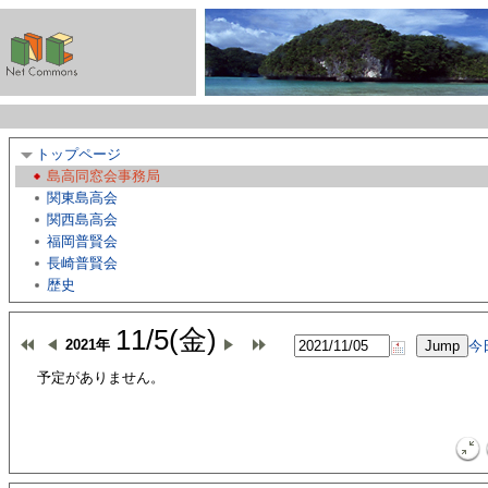
トップページ
島高同窓会事務局
関東島高会
関西島高会
福岡普賢会
長崎普賢会
歴史
11/5(金)
2021年
今
予定がありません。