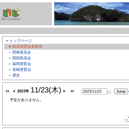
トップページ
島高同窓会事務局
関東島高会
関西島高会
福岡普賢会
長崎普賢会
歴史
11/23(木)
2023年
予定がありません。