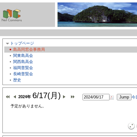
トップページ
島高同窓会事務局
関東島高会
関西島高会
福岡普賢会
長崎普賢会
歴史
6/17(月)
2024年
今
予定がありません。