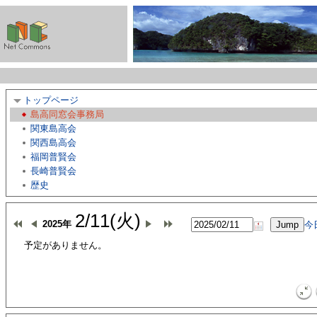
トップページ
島高同窓会事務局
関東島高会
関西島高会
福岡普賢会
長崎普賢会
歴史
2/11(火)
2025年
今
予定がありません。