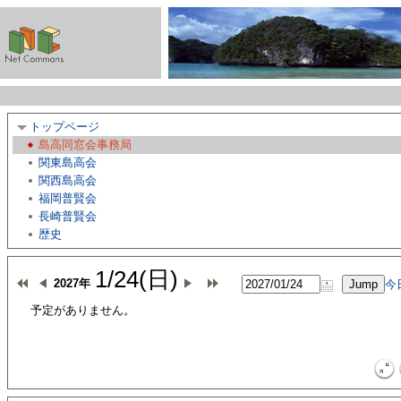
トップページ
島高同窓会事務局
関東島高会
関西島高会
福岡普賢会
長崎普賢会
歴史
1/24(日)
2027年
今
予定がありません。