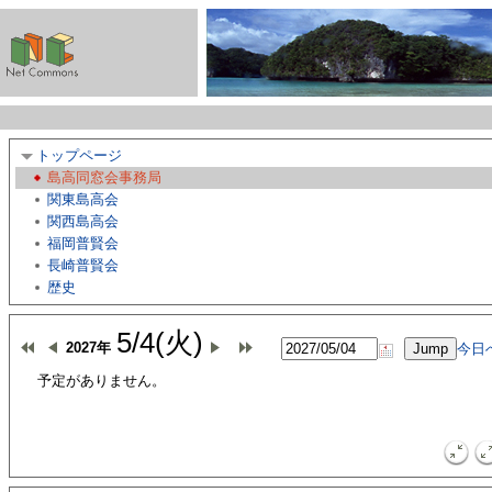
トップページ
島高同窓会事務局
関東島高会
関西島高会
福岡普賢会
長崎普賢会
歴史
5/4(火)
2027年
今日
予定がありません。