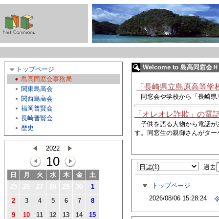
Welcome to 島高同窓会
トップページ
島高同窓会事務局
「長崎県立島原高等学
関東島高会
同窓会や学校から
「長崎県
関西島高会
福岡普賢会
「オレオレ詐欺」の電
長崎普賢会
子供を語る人物から電話が
歴史
す。同窓生の親御さんがター
2022
10
過去
日
月
火
水
木
金
土
トップページ
25
26
27
28
29
30
1
2026/08/06 15:28:24
令
2
3
4
5
6
7
8
9
10
11
12
13
14
15