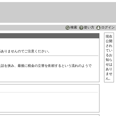
検索
使い方
ログイン
現在
公開
され
てい
係ありませんのでご注意ください。
るお
知ら
せは
た話を挟み、最後に税金の立替を依頼するという流れのようで
あり
ませ
ん。