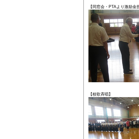
【同窓会・PTAより激励金
【校歌斉唱】