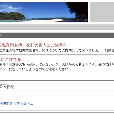
ＨＰ
校職業別名簿」発刊の案内にご注意を！
立島原高等学校職業別名簿」発刊についての案内はしておりません。一切関
話にご注意を！
あり
「同窓会の案内が届いていないか？」の話から入るようです。株で儲け
ゲットになっているようなので
ご注意ください。
日間
和8年度 世界大会・...