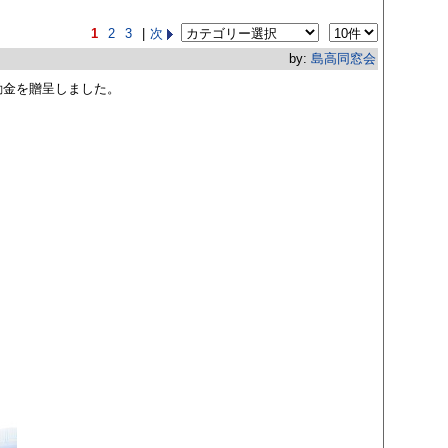
1
2
3
|
次
by:
島高同窓会
励金を贈呈しました。