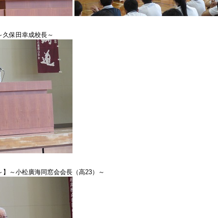
～久保田幸成校長～
～】～小松廣海同窓会会長（高23）～