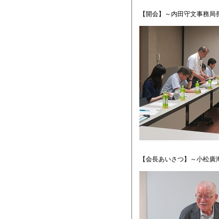
【開会】～内田守文事務局長
【会長あいさつ】～小松廣海