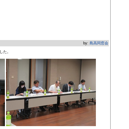
by:
島高同窓会
ました。