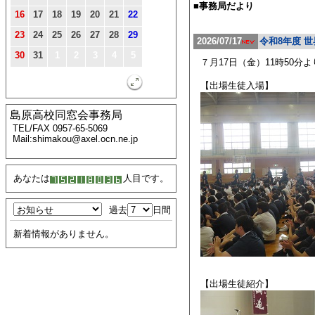
■事務局だより
16
17
18
19
20
21
22
23
24
25
26
27
28
29
2026/07/17
令和8年度 
30
31
1
2
3
4
5
７月17日（金）11時50
【出場生徒入場】
島原高校同窓会事務局
TEL/FAX 0957-65-5069
Mail:shimakou@axel.ocn.ne.jp
あなたは
人目です。
過去
日間
新着情報がありません。
【出場生徒紹介】