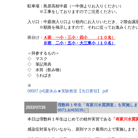
駐車場：島原高校中庭（一中側よりお入りください）
※工事をしておりますのでご注意ください。
入り口：中庭側入り口より校内にお入りいただき、２階会議
※順路を掲示しますので、それに従ってお進みくださ
班分け：
Ａ班 一小・三小・四小 （１０名）
Ｂ班 二小・五小・大三東小（１０名）
＜持参するもの＞
◇ マスク
◇ 筆記用具
◇ 水筒（飲み物）
◇ うわばき
※
08007.(r4)夏休み★実験教室【当日要領】.pdf
理数科１年生「有家川水質調査」を実施します
2022/07/26
0071;&#65039;
本日は理数科１年生はじめての校外実習である
「有家川水質
感染症対策を行いながら、原則マスク着用の上で実施します