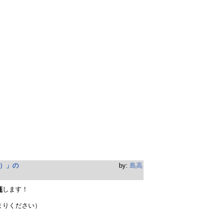
）」の
by:
島高
催
します！
まりください）