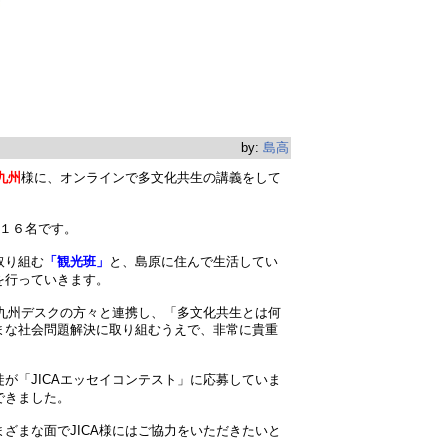
by:
島高
ク九州
様に、オンラインで多文化共生の講義をして
１６名です。
取り組む
「観光班」
と、島原に住んで生活してい
を行っていきます。
』九州デスクの方々と連携し、「
多文化共生とは何
まな社会問題解決に取り組むうえで、非常に貴重
が「JICAエッセイコンテスト」に応募していま
できました。
ざまな面でJICA様にはご協力をいただきたいと