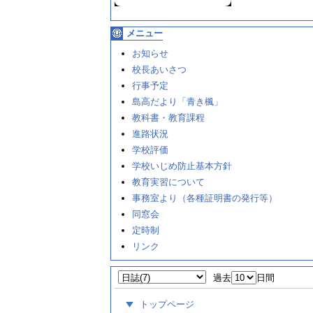
メニュー
お知らせ
校長あいさつ
行事予定
島高だより「青き楓」
教科書・教育課程
進路状況
学校評価
学校いじめ防止基本方針
教育実習について
事務室より（各種証明書の発行等）
同窓会
定時制
リンク
過去
日間
トップページ