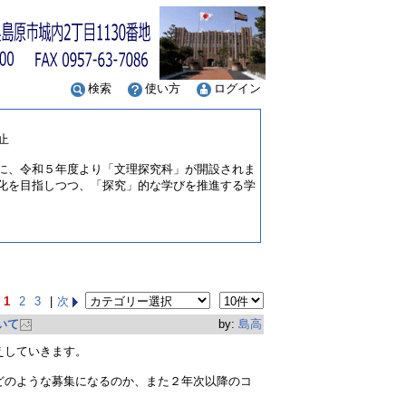
検索
使い方
ログイン
止
に、令和５年度より「文理探究科」が開設されま
化を目指しつつ、「探究」的な学びを推進する学
1
2
3
|
次
いて
by:
島高
えしていきます。
どのような募集になるのか、また２年次以降のコ