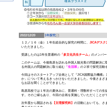
2022/12/20
1年探究
１２／１６（金）１年生総合的な探究の時間に、
JICAデス
いただきました。
受講したのは1年生普通科の
「多文化共生チーム」
のメンバー
このチームは、今後島原を訪れる外国人観光客の問題解決に
る外国人の問題解決に取り組む
「生活班」
の２班で探究活動
今回はそのスタートアップ企画として『JICA国際協力機構
か」について考えるきっかけをいただきました。今後さまざ
なお話を聞くことができました。
島原高校では１年次の夏休みに、普通科・理数科すべての生徒
す。そのご縁もあり、今回の企画を実施していただくことが
次年度から開設される
【文理探究科】
の活動においても、さま