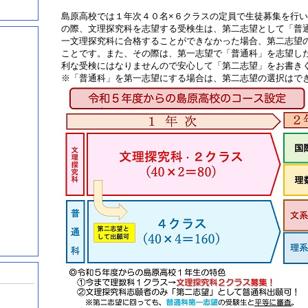
島原高校では１年次４０名×６クラスの定員で生徒募集を行
の際、文理探究科を志望する受検生は、第二志望として「普
一文理探究科に合格することができなかった場合、第二志望
ことです。また、その際は、第一志望で「普通科」を志望し
利な受検にはなりませんので安心して「第二志望」をお書き
※「普通科」を第一志望にする場合は、第二志望の選択はで