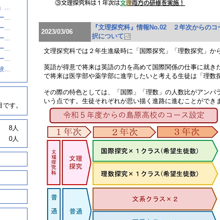
..
..
『文理探究科』情報No.02 ２年次からのコ
..
2023/03/06
択について
..
..
文理探究科では２年生進級時に「国際探究」「理数探究」か
..
英語が得意で将来は英語の力を高めて国際関係の仕事に就き
..
で将来は医学部や薬学部に進学したいと考える生徒は「理数
その際の特色としては、「国際」「理数」の人数比がアンバ
いう点です。生徒それぞれが思い描く進路に進むことができ
目です。
8人
0人
。
。