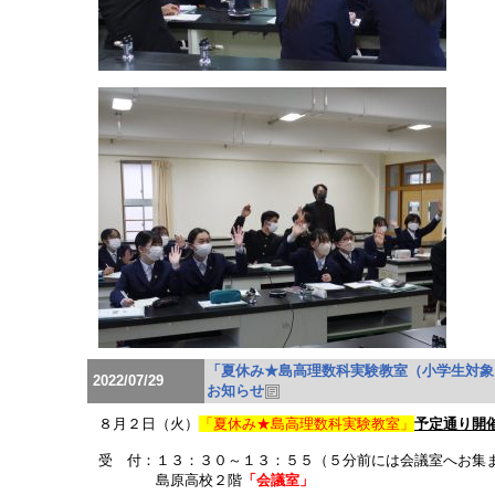
「夏休み★島高理数科実験教室（小学生対象
2022/07/29
お知らせ
８月２日（火）
「夏休み★島高理数科実験教室」
予定通り開
受 付：１３：３０～１３：５５（５分前には会議室へお集
島原高校２階
「会議室」