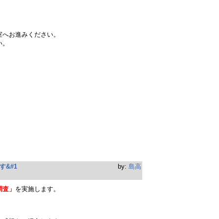
室へお進みください。
い。
&#1
by:
島高
調査」
を実施します。
。