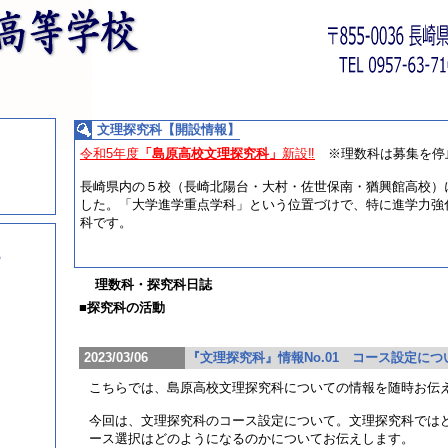
文理探究科【開設情報】
令和5年度
「島原高校文理探究科」
新設‼️
※理数科は募集を停
長崎県内の５校（長崎北陽台・大村・佐世保南・猶興館高校）
した。「大学進学重点学科」という位置づけで、特に進学力強
科です。
ら
理数科・探究科日誌
■探究科の活動
2023/03/06
『文理探究科』情報No.01 コース設定につ
こちらでは、島原高校文理探究科についての情報を随時お伝
今回は、文理探究科のコース設定について。文理探究科では
ース選択はどのようになるのかについてお伝えします。