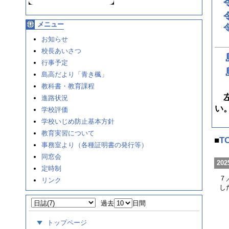
メニュー
お知らせ
校長あいさつ
行事予定
島高だより「青き楓」
教科書・教育課程
左
進路状況
い
学校評価
学校いじめ防止基本方針
教育実習について
■
T
事務室より（各種証明書の発行等）
同窓会
202
定時制
７
リンク
し
過去
日間
トップページ