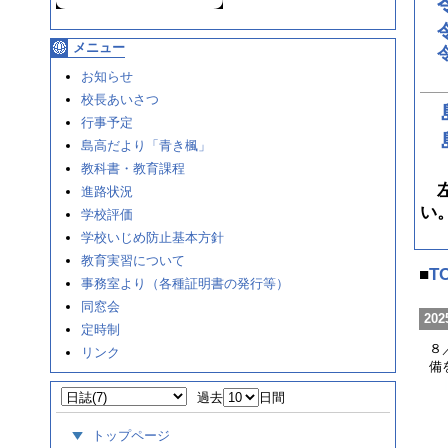
メニュー
お知らせ
校長あいさつ
行事予定
島高だより「青き楓」
教科書・教育課程
左
進路状況
い
学校評価
学校いじめ防止基本方針
教育実習について
■
T
事務室より（各種証明書の発行等）
同窓会
202
定時制
８
リンク
備
過去
日間
トップページ