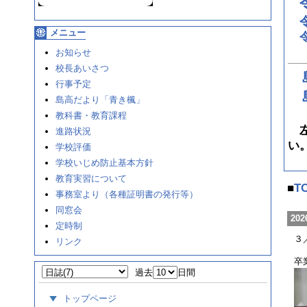
メニュー
お知らせ
校長あいさつ
行事予定
島高だより「青き楓」
教科書・教育課程
左
進路状況
い
学校評価
学校いじめ防止基本方針
教育実習について
■
T
事務室より（各種証明書の発行等）
同窓会
202
定時制
３
リンク
卒
過去
日間
トップページ