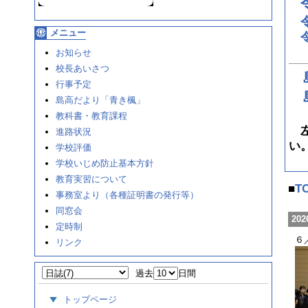
メニュー
お知らせ
校長あいさつ
行事予定
島高だより「青き楓」
教科書・教育課程
左
進路状況
い
学校評価
学校いじめ防止基本方針
教育実習について
■
T
事務室より（各種証明書の発行等）
同窓会
202
定時制
６
リンク
過去
日間
トップページ