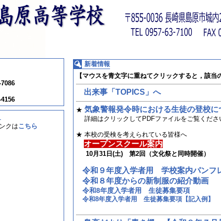
新着情報
【マウスを青文字に重ねてクリックすると，該当
-7086
出来事「TOPICS」へ
-4156
気象警報発令時における生徒の登校に
★
！
詳細はクリックしてPDFファイルをご覧くださ
ンクは
こちら
★ 本校の受検を考えられている皆様へ
オープンスクール案内
10月31日(土) 第2回（文化祭と同時開催）
令和９年度入学者用 学校案内パンフ
令和８年度からの新制服の紹介動画
令和8年度入学者用 生徒募集要項
令和8年度入学者用 生徒募集要項【記入例】