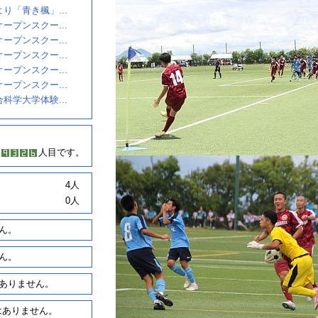
り「青き楓」...
ープンスクー...
ープンスクー...
ープンスクー...
ープンスクー...
ープンスクー...
科学大学体験...
人目です。
4人
0人
ん。
ん。
ありません。
はありません。