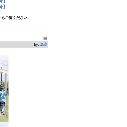
号】
号】
からご覧ください。
by:
島高