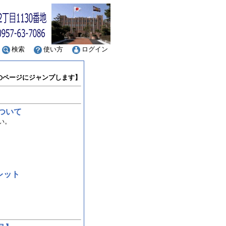
検索
使い方
ログイン
のページにジャンプします】
ついて
い。
レット