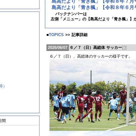
島高だより「青き楓」【令和８年７月
島高だより「青き楓」【令和８年６月
バックナンバーは
左側「メニュー」の【島高だより「青き楓」】
■
TOPICS
>>
記事詳細
2026/06/07
６／７（日）高総体 サッカー
６／７（日）、高総体のサッカーの様子です。
等）
日間