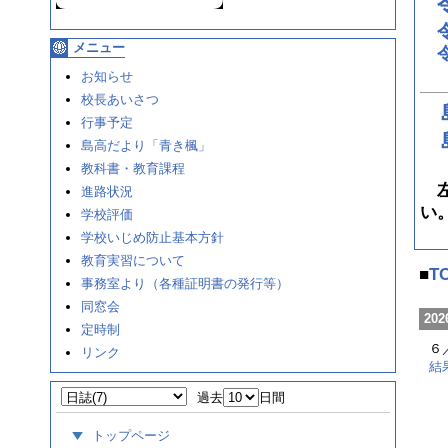
メニュー
お知らせ
校長あいさつ
行事予定
島高だより「青き楓」
教科書・教育課程
左
進路状況
い
学校評価
学校いじめ防止基本方針
教育実習について
■
T
事務室より（各種証明書の発行等）
同窓会
202
定時制
６
リンク
結
過去
日間
トップページ