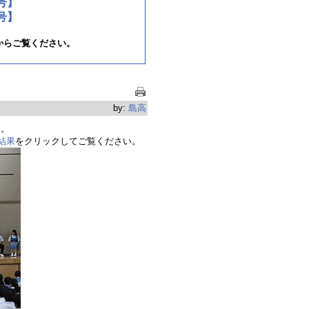
号】
号】
からご覧ください。
by:
島高
た。
結果
をクリックしてご覧ください。