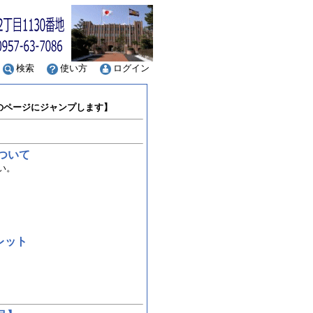
検索
使い方
ログイン
のページにジャンプします】
ついて
い。
レット