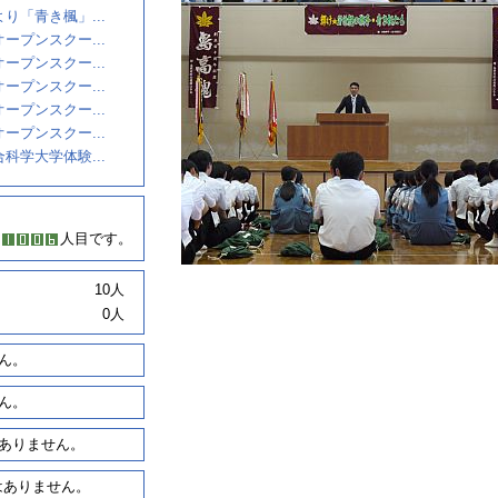
り「青き楓」...
ープンスクー...
ープンスクー...
ープンスクー...
ープンスクー...
ープンスクー...
科学大学体験...
人目です。
10人
0人
ん。
ん。
ありません。
はありません。