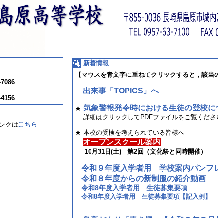
新着情報
【マウスを青文字に重ねてクリックすると，該当
-7086
出来事「TOPICS」へ
-4156
気象警報発令時における生徒の登校に
★
！
詳細はクリックしてPDFファイルをご覧くださ
ンクは
こちら
★ 本校の受検を考えられている皆様へ
オープンスクール案内
10月31日(土) 第2回（文化祭と同時開催）
令和９年度入学者用 学校案内パンフ
令和８年度からの新制服の紹介動画
令和8年度入学者用 生徒募集要項
令和8年度入学者用 生徒募集要項【記入例】