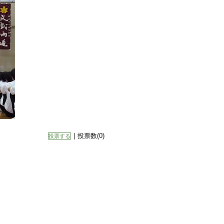
|
投票数(0)
投票する