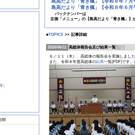
島高だより「青き楓」【令和８年７月
島高だより「青き楓」【令和８年６月
バックナンバーは
左側「メニュー」の【島高だより「青き楓」】
■
TOPICS
>>
記事詳細
2026/06/11
高総体報告会及び結果一覧
６／１１（木）、高総体の報告会を実施しまし
また、令和８年度高総体の
結果
一覧(PDF)です。
等）
日間