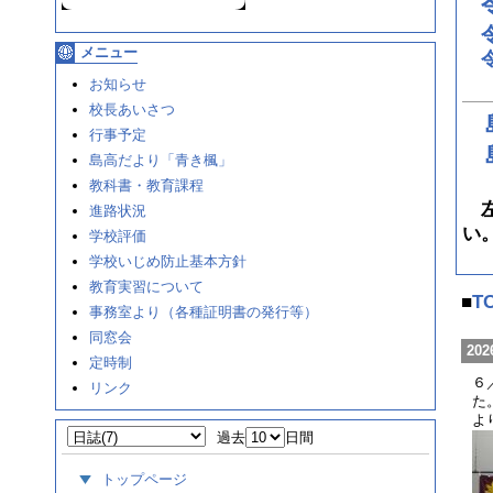
メニュー
お知らせ
校長あいさつ
行事予定
島高だより「青き楓」
教科書・教育課程
左
進路状況
い
学校評価
学校いじめ防止基本方針
教育実習について
■
T
事務室より（各種証明書の発行等）
同窓会
202
定時制
６
リンク
た
よ
過去
日間
トップページ